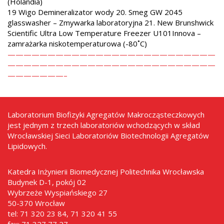
(Holandia)
19 Wigo Demineralizator wody 20. Smeg GW 2045
glasswasher – Zmywarka laboratoryjna 21. New Brunshwick
Scientific Ultra Low Temperature Freezer U101Innova –
zamrażarka niskotemperaturowa (-80˚C)
——————————————————————————
——————————————————————————
———————–
Laboratorium Biofizyki Agregatów Makrocząsteczkowych
jest jednym z trzech laboratoriów wchodzących w skład
Wrocławskiej Sieci Laboratoriów Biotechnologii Agregatów
Lipidowych.
Katedra Inżynierii Biomedycznej Politechnika Wrocławska
Budynek D-1, pokój 02
Wybrzeże Wyspiańskiego 27
50-370 Wrocław
tel: 71 320 23 84, 71 320 41 55