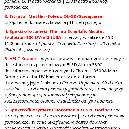
pomiaru 80 zł netto (Uczelnie) | 250 zł netto (Podmioty
gospodarcze)
3. Titrator Mettler-Toledo DL-58 (Szwajcaria)
Urządzenie do miareczkowania pH-metrycznego
4. Spektrofotometr Thermo Scientific Nicolet
Evolution 100 UV-VIS (USA)
mierzący w zakresie 190-
1100nm
Cena za 1 pomiar 45 zł netto (Uczelnie) | 50 zł netto
(Podmioty gospodarcze)
5. HPLC Knauer
– wysokosprawny chromatograf cieczowy z
detektorem rozproszeniowym ELSD Alltech 3300,
detektorem amperometrycznym LaChrom L-3500A Merc
Recipe, detektor UV Kanuer oraz detektorem
fluorescencyjnym Schimadzu
Cena za 1h pomiaru 90 zł netto
(Uczelnie) | 70 zł netto (Podmioty gospodarcze) | Cena dotyczy
wykorzystania sprzętu – materiały eksploatacyjne
kosztorysowane są osobno, w zależności od typu pomiaru
6. Spektrofluorymetr Fluoromax 4 TCSPC Horiba
Cena
za 1 h pomiaru 100 zł netto (Uczelnie) | 120 zł netto (Podmioty
gospodarcze). W cenie uwzględniono
dostęp
do kuwet
pomiarowych i sprzętu. Obecność specjalisty kosztorysowana