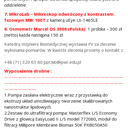
oddzielenie.
7. MikroLab – Mikroskop odwrócony z kontrastem
fazowym MBI 100T
z kamerą uEye UI-1465LE
8. Osmometr Marcel OS 3000 (Polska)
1 próbka – 300 zł
(netto) każda następna 150 zł.
Katedra Inżynierii Biomedycznej wystawia FV za zlecenie
wykonania pomiarów. W kwestii zlecenia prosimy o kontakt z
:
+48 (71) 320 65 80 ppt.kib@pwr.edu.pl
Wyposażenie drobne :
——————————————————————————
——————————————————————————
———————
1.Pompa zasilana elektrycznie wraz z przystawką do
ekstruzji układ umożliwiający tworzenie skalibrowanych
nanostruktur lipidowych
2.Zestaw do ultrafiltracji pompa: Masterflex L/S Economy
Drive z głowicą EasyLoad II L/S model 772060, moduł do
filtracji Millipore Membrane Biomax 50K PXB050A50