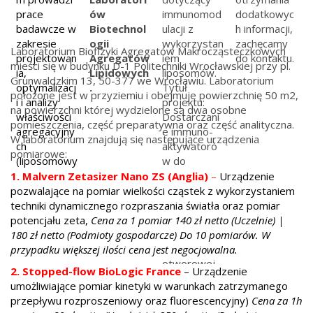
prace
ów
immunomod
dodatkowyc
badawcze w
Biotechnol
ulacji z
h informacji,
zakresie
ogii
wykorzystan
zachęcamy
Laboratorium Biofizyki Agregatów Makrocząsteczkowych
projektowan
Agregatów
iem
do kontaktu.
mieści się w budynku D-1 Politechniki Wrocławskiej przy pl.
ia,
Lipidowych
liposomów.
Grunwaldzkim 13, 50-377 we Wrocławiu. Laboratorium
optymalizacj
.
Tytuł
położone jest w przyziemiu i obejmuje powierzchnię 50 m2,
i i analizy
projektu:
na powierzchni której wydzielone są dwa osobne
właściwości
Dostarczani
pomieszczenia, część preparatywna oraz część analityczna.
agregacyjny
e immuno-
W laboratorium znajdują się następujące urządzenia
ch
aktywatoró
pomiarowe:
(liposomowy
w do
ch) form
komórek
1. Malvern Zetasizer Nano ZS (Anglia)
–
Urządzenie
leków.
fagocytujący
pozwalające na pomiar wielkości cząstek z wykorzystaniem
ch w celu
techniki dynamicznego rozpraszania światła oraz pomiar
uzyskania
potencjału zeta,
Cena za 1 pomiar 140 zł netto (Uczelnie) |
odpowiedzi
180 zł netto (Podmioty gospodarcze) Do 10 pomiarów. W
przeciwnow
przypadku większej ilości cena jest negocjowalna.
otworowej.
2. Stopped-flow BioLogic France
– Urządzenie
umożliwiające pomiar kinetyki w warunkach zatrzymanego
przepływu rozproszeniowy oraz fluorescencyjny)
Cena za 1h