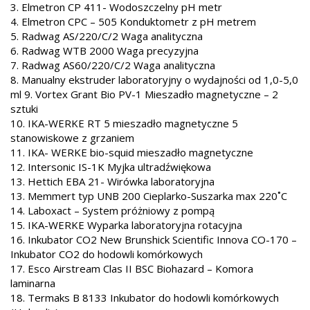
3. Elmetron CP 411- Wodoszczelny pH metr
4. Elmetron CPC – 505 Konduktometr z pH metrem
5. Radwag AS/220/C/2 Waga analityczna
6. Radwag WTB 2000 Waga precyzyjna
7. Radwag AS60/220/C/2 Waga analityczna
8. Manualny ekstruder laboratoryjny o wydajności od 1,0-5,0
ml 9. Vortex Grant Bio PV-1 Mieszadło magnetyczne – 2
sztuki
10. IKA-WERKE RT 5 mieszadło magnetyczne 5
stanowiskowe z grzaniem
11. IKA- WERKE bio-squid mieszadło magnetyczne
12. Intersonic IS-1K Myjka ultradźwiękowa
13. Hettich EBA 21- Wirówka laboratoryjna
13. Memmert typ UNB 200 Cieplarko-Suszarka max 220˚C
14. Laboxact – System próżniowy z pompą
15. IKA-WERKE Wyparka laboratoryjna rotacyjna
16. Inkubator CO2 New Brunshick Scientific Innova CO-170 –
Inkubator CO2 do hodowli komórkowych
17. Esco Airstream Clas II BSC Biohazard – Komora
laminarna
18. Termaks B 8133 Inkubator do hodowli komórkowych