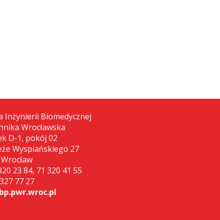
a Inżynierii Biomedycznej
chnika Wrocławska
k D-1, pokój 02
że Wyspiańskiego 27
 Wrocław
 320 23 84, 71 320 41 55
 327 77 27
p.pwr.wroc.pl