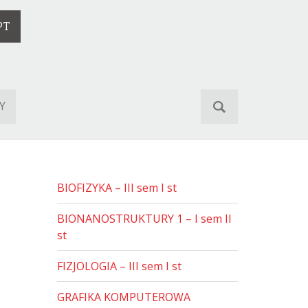
PT
S
Y
e
a
r
c
h
f
BIOFIZYKA – III sem I st
o
r
BIONANOSTRUKTURY 1 – I sem II
:
st
FIZJOLOGIA – III sem I st
GRAFIKA KOMPUTEROWA