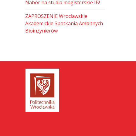
Nabór na studia magisterskie IB!
ZAPROSZENIE Wrocławskie
Akademickie Spotkania Ambitnych
Bioinżynierów